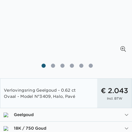
Ga
naar
€ 2.043
Verlovingsring Geelgoud - 0.62 ct
het
Ovaal - Model N°3409, Halo, Pavé
Incl. BTW
begin
van
de
Geelgoud
afbeeldingen-
gallerij
18K / 750 Goud