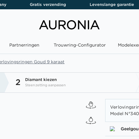
any
Gratis verzending
Levenslange garantie
Partnerringen
Trouwring-Configurator
Modelexe
erlovingsringen Goud 9 karaat
Diamant kiezen
2
Steenzetting aanpassen
Verlovingsri
Model N°3409
Geelgou