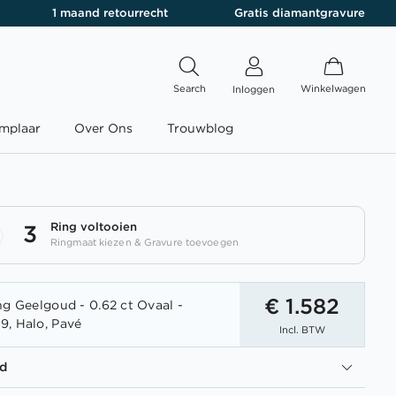
1 maand retourrecht
Gratis diamantgravure
Search
Winkelwagen
Inloggen
mplaar
Over Ons
Trouwblog
Ring voltooien
3
Ringmaat kiezen & Gravure toevoegen
€ 1.582
ng Geelgoud - 0.62 ct Ovaal -
, Halo, Pavé
Incl. BTW
d