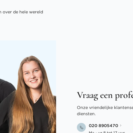
 over de hele wereld
Vraag een prof
Onze vriendelijke klantens
diensten.
020 8905470
Ma - vr 8 tot 17 uur