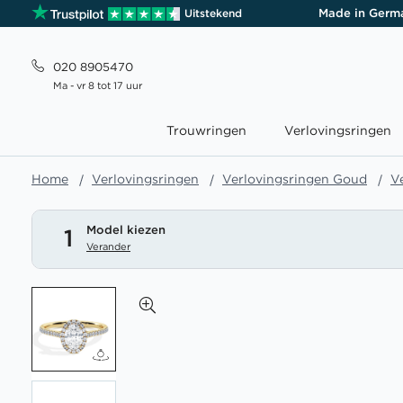
Made in Germ
Uitstekend
020 8905470
Ma - vr 8 tot 17 uur
Trouwringen
Verlovingsringen
Home
Verlovingsringen
Verlovingsringen Goud
V
Model kiezen
1
Verander
Ga
naar
het
einde
van
de