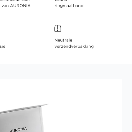
n van AURONIA
ringmaatband
Neutrale
sje
verzendverpakking