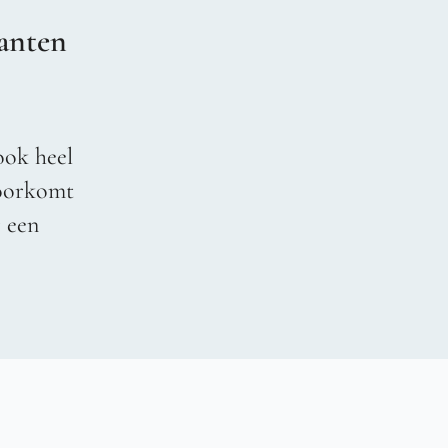
anten
ook heel
voorkomt
r een