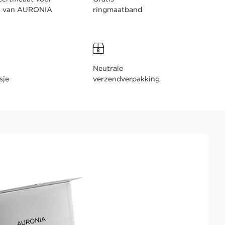
n van AURONIA
ringmaatband
Neutrale
sje
verzendverpakking