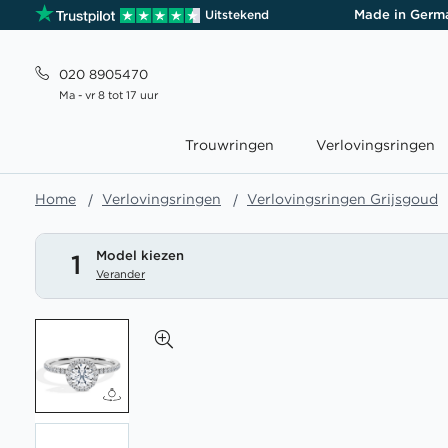
Made in Germ
Uitstekend
020 8905470
Ma - vr 8 tot 17 uur
Trouwringen
Verlovingsringen
Home
Verlovingsringen
Verlovingsringen Grijsgoud
Model kiezen
1
Verander
Ga
naar
het
einde
van
de