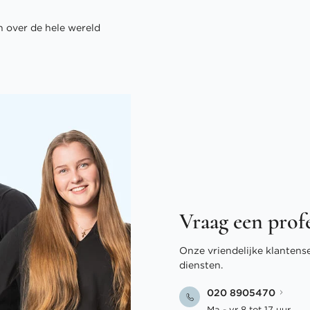
 over de hele wereld
Vraag een prof
Onze vriendelijke klantens
diensten.
020 8905470
Ma - vr 8 tot 17 uur