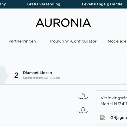
any
Gratis verzending
Levenslange garantie
Partnerringen
Trouwring-Configurator
Modelexe
Diamant kiezen
2
Steenzetting aanpassen
Verlovingsrin
Model N°3411
Grijsgo