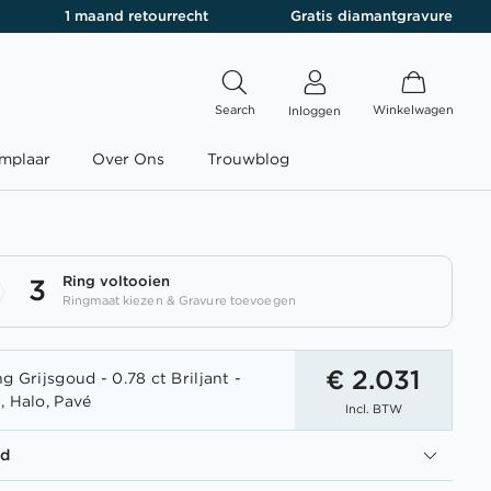
1 maand retourrecht
Gratis diamantgravure
Search
Winkelwagen
Inloggen
mplaar
Over Ons
Trouwblog
Ring voltooien
3
Ringmaat kiezen & Gravure toevoegen
€ 2.031
g Grijsgoud - 0.78 ct Briljant -
, Halo, Pavé
Incl. BTW
ud