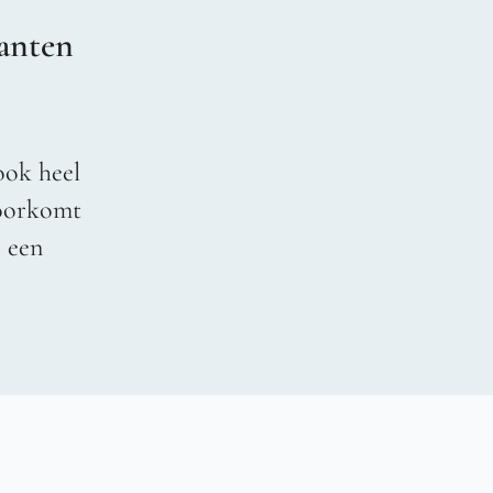
anten
ook heel
voorkomt
r een