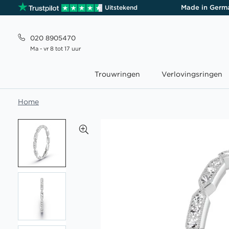
Made in Germ
Uitstekend
020 8905470
Ma - vr 8 tot 17 uur
Trouwringen
Verlovingsringen
Home
Ga
naar
het
einde
van
de
afbeeldingen-
gallerij