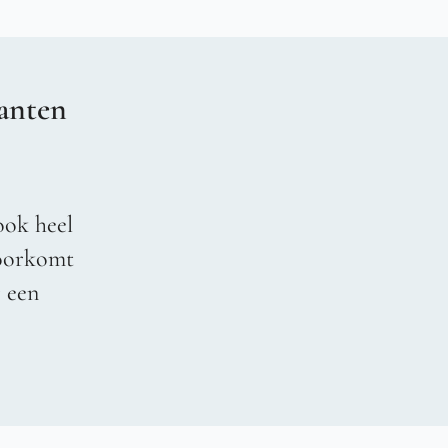
anten
ook heel
voorkomt
r een