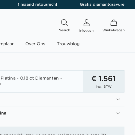
1 maand retourrecht
Gratis diamantgravure
Search
Winkelwagen
Inloggen
mplaar
Over Ons
Trouwblog
€ 1.561
Platina - 0.18 ct Diamanten -
7
Incl. BTW
ina