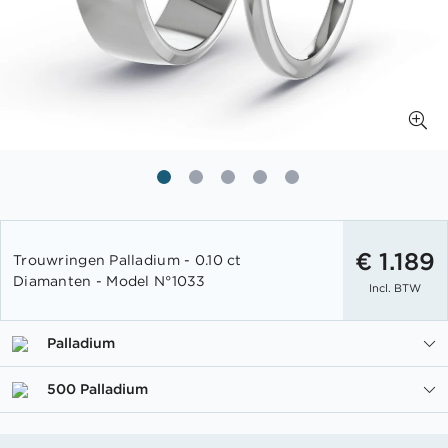
Ga
naar
€ 1.189
Trouwringen Palladium - 0.10 ct
het
Diamanten - Model N°1033
Incl. BTW
begin
van
de
Palladium
afbeeldingen-
gallerij
500 Palladium