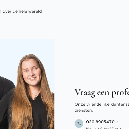
 over de hele wereld
Vraag een prof
Onze vriendelijke klantens
diensten.
020 8905470
Ma - vr 8 tot 17 uur