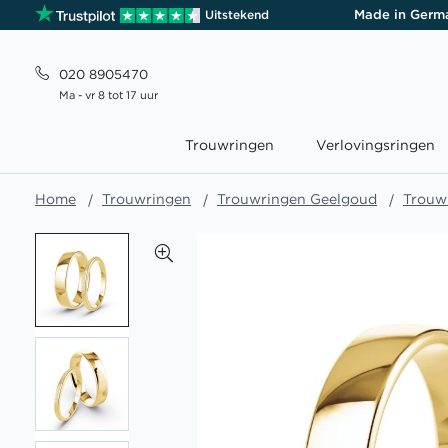
Made in Germ
Uitstekend
020 8905470
Ma - vr 8 tot 17 uur
Trouwringen
Verlovingsringen
Home
Trouwringen
Trouwringen Geelgoud
Trouw
Ga
naar
het
einde
van
de
afbeeldingen-
gallerij