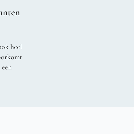
anten
ook heel
voorkomt
r een