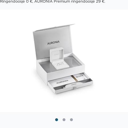
Ringendoosje 0 €, AURONIA Premium ringendoosje 29 €.