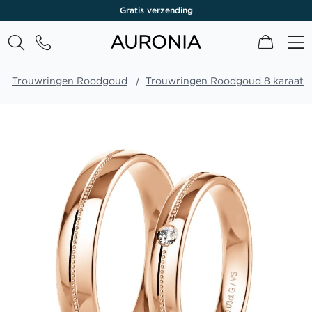
Levenslange garantie
Winkel
Trouwringen Roodgoud
Trouwringen Roodgoud 8 karaat
Ga
naar
het
einde
van
de
afbeeldingen-
gallerij