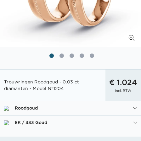
Ga
naar
€ 1.024
Trouwringen Roodgoud - 0.03 ct
het
diamanten - Model N°1204
Incl. BTW
begin
van
de
Roodgoud
afbeeldingen-
gallerij
8K / 333 Goud