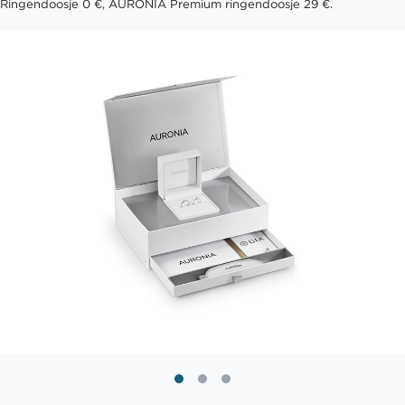
Ringendoosje 0 €, AURONIA Premium ringendoosje 29 €.