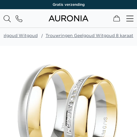
Gratis verzending
Winkel
Geelgoud Witgoud
Trouwringen Geelgoud Witgoud 8 karaat
Ga
naar
het
einde
van
de
afbeeldingen-
gallerij