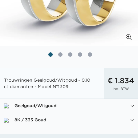
Ga
naar
€ 1.834
Trouwringen Geelgoud/Witgoud - 0.10
het
ct diamanten - Model N°1309
Incl. BTW
begin
van
de
Geelgoud/Witgoud
afbeeldingen-
gallerij
8K / 333 Goud