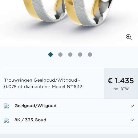
Ga
naar
€ 1.435
Trouwringen Geelgoud/Witgoud -
het
0.075 ct diamanten - Model N°1632
Incl. BTW
begin
van
de
Geelgoud/Witgoud
afbeeldingen-
gallerij
8K / 333 Goud