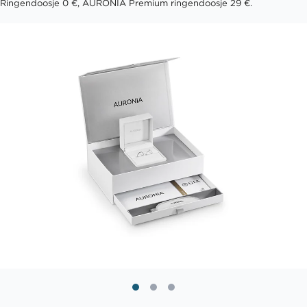
Ringendoosje 0 €, AURONIA Premium ringendoosje 29 €.