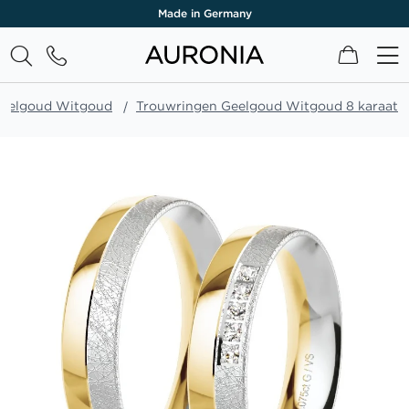
Made in Germany
Winkel
Geelgoud Witgoud
Trouwringen Geelgoud Witgoud 8 karaat
Ga
naar
het
einde
van
de
afbeeldingen-
gallerij