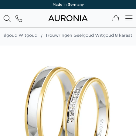
Made in Germany
Winkel
Geelgoud Witgoud
Trouwringen Geelgoud Witgoud 8 karaat
Ga
naar
het
einde
van
de
afbeeldingen-
gallerij