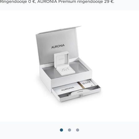
Ringendoosje 0 €, AURONIA Premium ringendoosje 29 €.