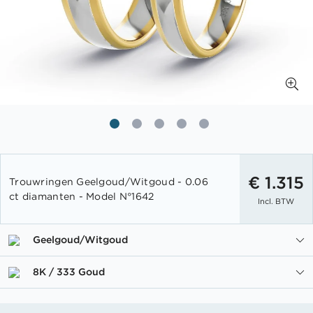
Ga
naar
€ 1.315
Trouwringen Geelgoud/Witgoud - 0.06
het
ct diamanten - Model N°1642
Incl. BTW
begin
van
de
Geelgoud/Witgoud
afbeeldingen-
gallerij
8K / 333 Goud