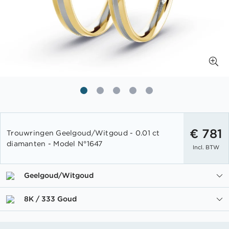
Ga
naar
€ 781
Trouwringen Geelgoud/Witgoud - 0.01 ct
het
diamanten - Model N°1647
Incl. BTW
begin
van
de
Geelgoud/Witgoud
afbeeldingen-
gallerij
8K / 333 Goud