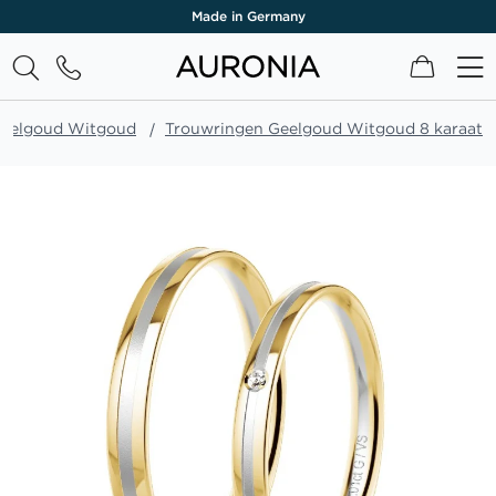
Made in Germany
Winkel
Geelgoud Witgoud
Trouwringen Geelgoud Witgoud 8 karaat
Ga
naar
het
einde
van
de
afbeeldingen-
gallerij