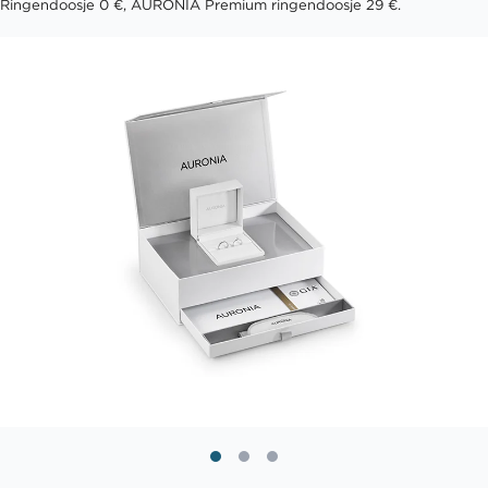
Ringendoosje 0 €, AURONIA Premium ringendoosje 29 €.