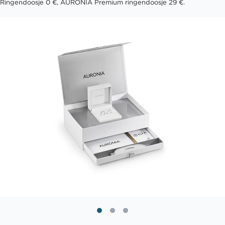
Ringendoosje 0 €, AURONIA Premium ringendoosje 29 €.