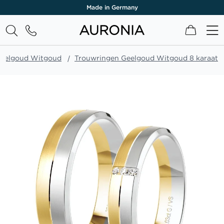
Made in Germany
Winkel
Geelgoud Witgoud
Trouwringen Geelgoud Witgoud 8 karaat
Ga
naar
het
einde
van
de
afbeeldingen-
gallerij