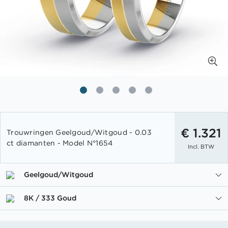
Ga
naar
€ 1.321
Trouwringen Geelgoud/Witgoud - 0.03
het
ct diamanten - Model N°1654
Incl. BTW
begin
van
de
Geelgoud/Witgoud
afbeeldingen-
gallerij
8K / 333 Goud