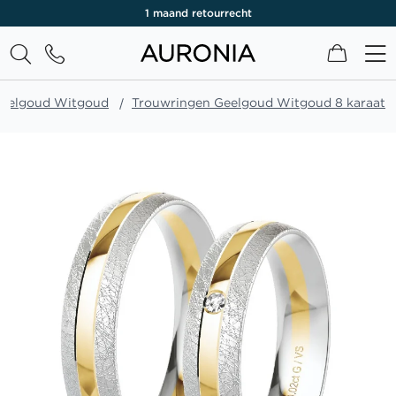
1 maand retourrecht
Winkel
Geelgoud Witgoud
Trouwringen Geelgoud Witgoud 8 karaat
Ga
naar
het
einde
van
de
afbeeldingen-
gallerij