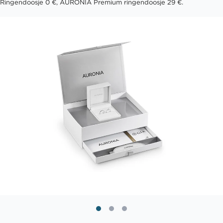
Ringendoosje 0 €, AURONIA Premium ringendoosje 29 €.