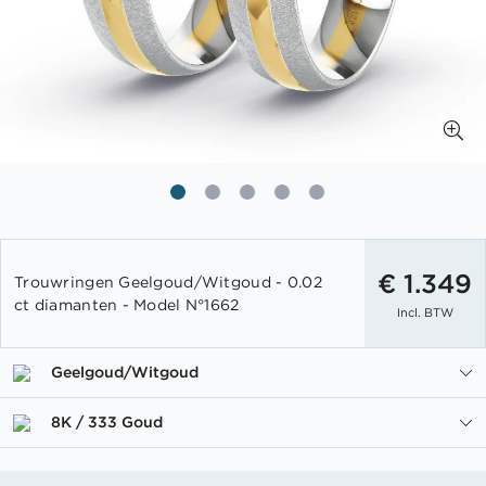
Ga
naar
€ 1.349
Trouwringen Geelgoud/Witgoud - 0.02
het
ct diamanten - Model N°1662
Incl. BTW
begin
van
de
Geelgoud/Witgoud
afbeeldingen-
gallerij
8K / 333 Goud