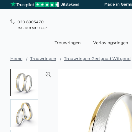
Made in Germ
Uitstekend
020 8905470
Ma - vr 8 tot 17 uur
Trouwringen
Verlovingsringen
Home
Trouwringen
Trouwringen Geelgoud Witgoud
Ga
naar
het
einde
van
de
afbeeldingen-
gallerij