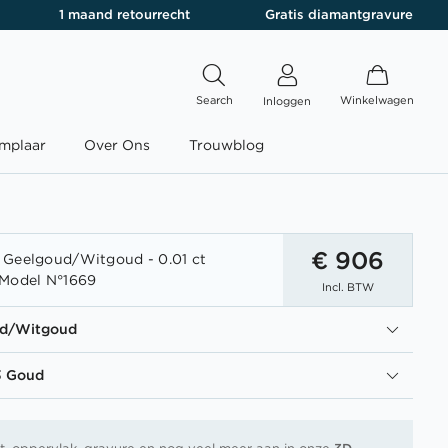
1 maand retourrecht
Gratis diamantgravure
Search
Winkelwagen
Inloggen
mplaar
Over Ons
Trouwblog
€ 906
 Geelgoud/Witgoud - 0.01 ct
 Model N°1669
Incl. BTW
ud/Witgoud
3 Goud