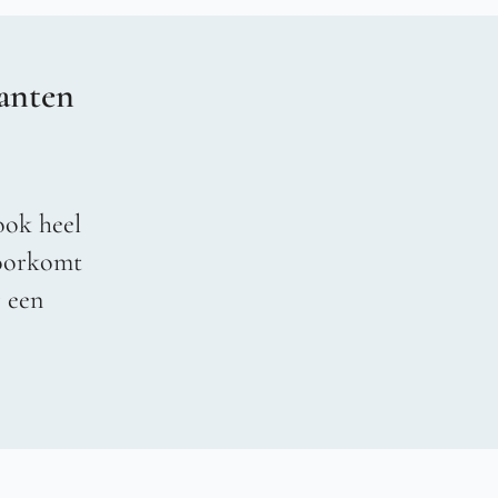
anten
ook heel
voorkomt
r een