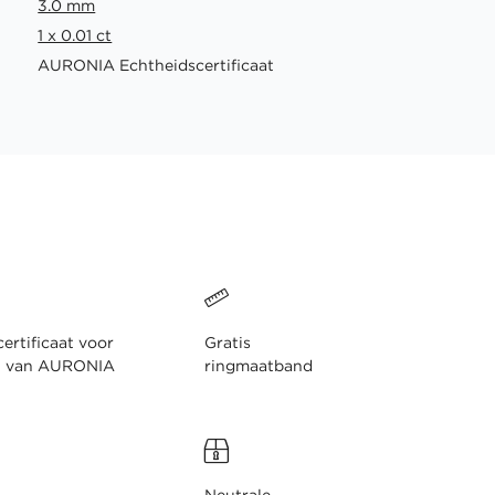
3.0 mm
1 x 0.01 ct
AURONIA Echtheidscertificaat
ertificaat voor
Gratis
n van AURONIA
ringmaatband
Neutrale