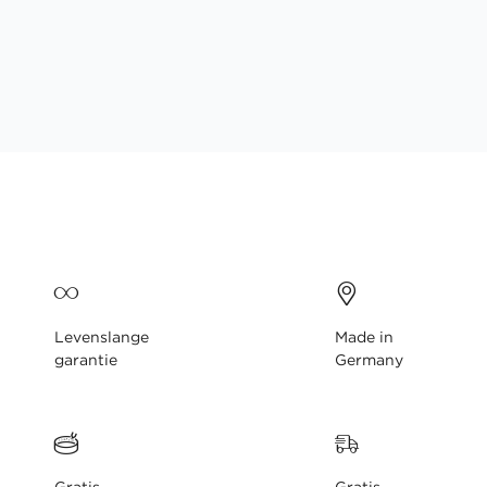
gallerij
Levenslange
Made in
garantie
Germany
Gratis
Gratis