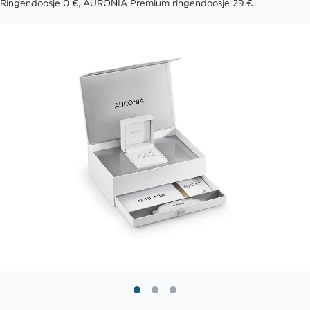
Ringendoosje 0 €, AURONIA Premium ringendoosje 29 €.