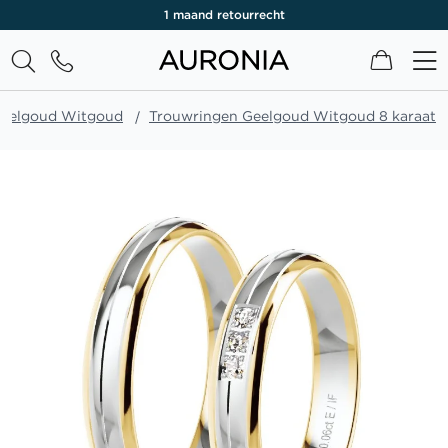
1 maand retourrecht
Winkel
Geelgoud Witgoud
Trouwringen Geelgoud Witgoud 8 karaat
Ga
naar
het
einde
van
de
afbeeldingen-
gallerij