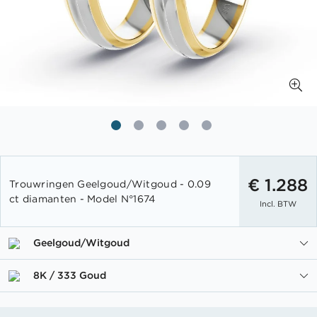
Ga
naar
€ 1.288
Trouwringen Geelgoud/Witgoud - 0.09
het
ct diamanten - Model N°1674
Incl. BTW
begin
van
de
Geelgoud/Witgoud
afbeeldingen-
gallerij
8K / 333 Goud