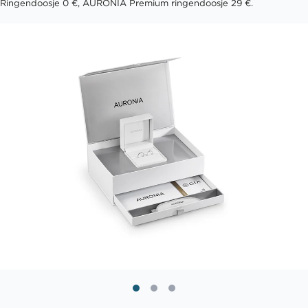
Ringendoosje 0 €, AURONIA Premium ringendoosje 29 €.