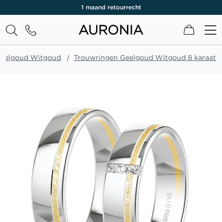
1 maand retourrecht
Winkel
Geelgoud Witgoud
Trouwringen Geelgoud Witgoud 8 karaat
Ga
naar
het
einde
van
de
afbeeldingen-
gallerij