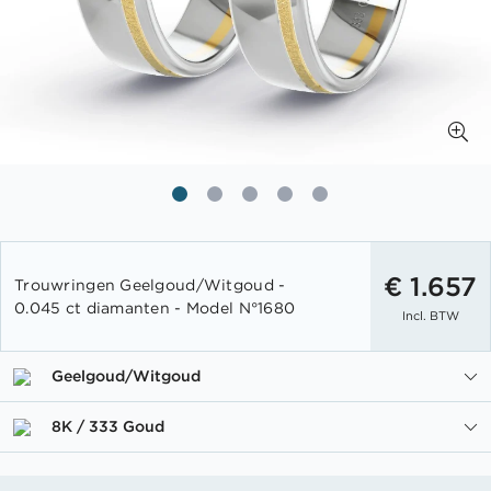
Ga
naar
€ 1.657
Trouwringen Geelgoud/Witgoud -
het
0.045 ct diamanten - Model N°1680
Incl. BTW
begin
van
de
Geelgoud/Witgoud
afbeeldingen-
gallerij
8K / 333 Goud