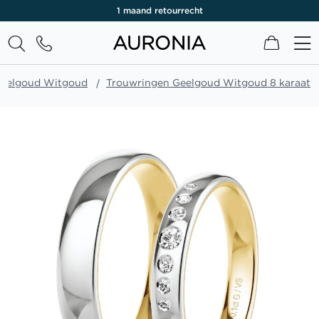
1 maand retourrecht
Winkel
Geelgoud Witgoud
Trouwringen Geelgoud Witgoud 8 karaat
Ga
naar
het
einde
van
de
afbeeldingen-
gallerij