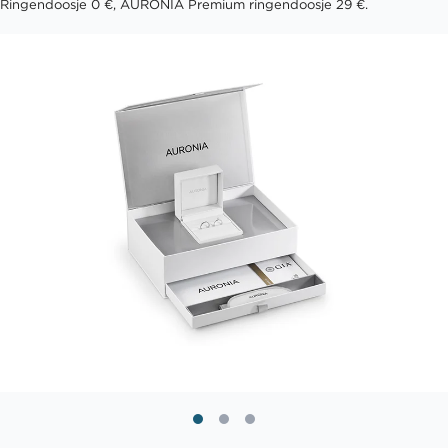
Ringendoosje 0 €, AURONIA Premium ringendoosje 29 €.