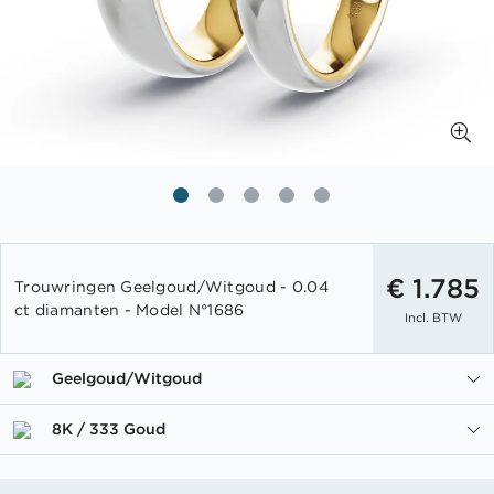
Ga
naar
€ 1.785
Trouwringen Geelgoud/Witgoud - 0.04
het
ct diamanten - Model N°1686
Incl. BTW
begin
van
de
Geelgoud/Witgoud
afbeeldingen-
gallerij
8K / 333 Goud