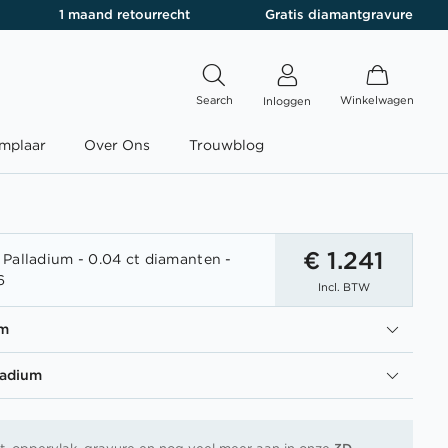
1 maand retourrecht
Gratis diamantgravure
Search
Winkelwagen
Inloggen
mplaar
Over Ons
Trouwblog
€ 1.241
Palladium - 0.04 ct diamanten -
6
Incl. BTW
um
ladium