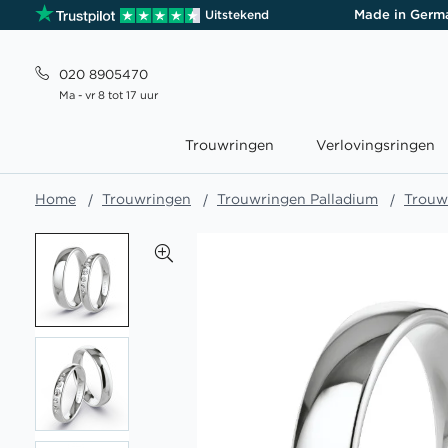
Made in Germ
Uitstekend
020 8905470
Ma - vr 8 tot 17 uur
Trouwringen
Verlovingsringen
Home
Trouwringen
Trouwringen Palladium
Trouw
Ga
naar
het
einde
van
de
afbeeldingen-
gallerij