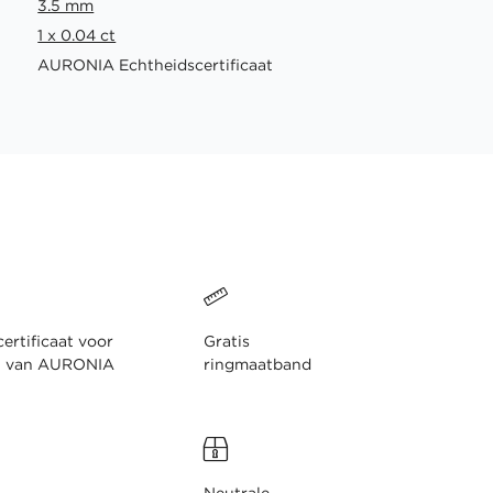
3.5 mm
1 x 0.04 ct
AURONIA Echtheidscertificaat
ertificaat voor
Gratis
n van AURONIA
ringmaatband
Neutrale