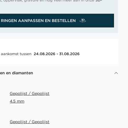
t, oppervlak, gravure en nog veel meer aan in onze
3D-
RINGEN AANPASSEN EN BESTELLEN
, aankomst tussen
24.08.2026 - 31.08.2026
gen en diamanten
Gepolijst / Gepolijst
4.5 mm
Gepolijst / Gepolijst