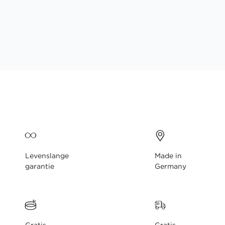
gallerij
Levenslange
Made in
garantie
Germany
Gratis
Gratis