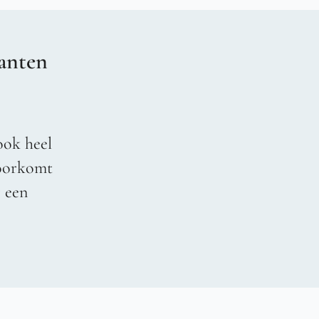
anten
ook heel
voorkomt
r een