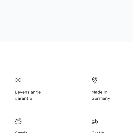
gallerij
Levenslange
Made in
garantie
Germany
Gratis
Gratis