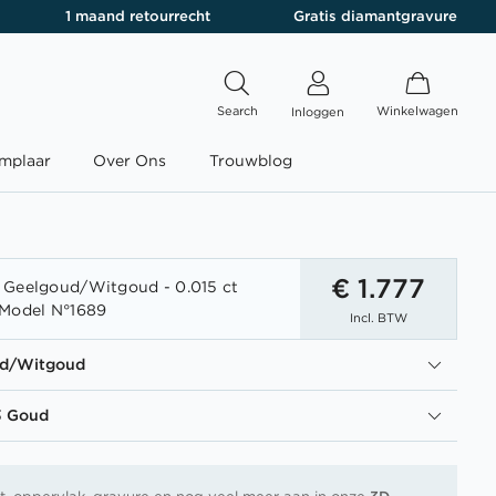
1 maand retourrecht
Gratis diamantgravure
Search
Winkelwagen
Inloggen
mplaar
Over Ons
Trouwblog
€ 1.777
 Geelgoud/Witgoud - 0.015 ct
 Model N°1689
Incl. BTW
ud/Witgoud
3 Goud