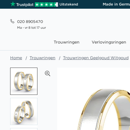
Made in Germ
Uitstekend
020 8905470
Ma - vr 8 tot 17 uur
Trouwringen
Verlovingsringen
Home
Trouwringen
Trouwringen Geelgoud Witgoud
Ga
naar
het
einde
van
de
afbeeldingen-
gallerij