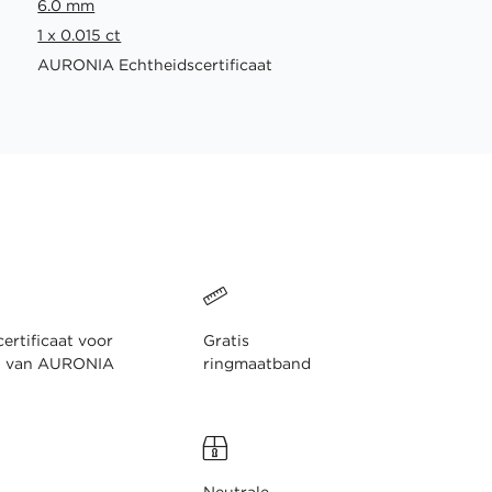
6.0 mm
1 x 0.015 ct
AURONIA Echtheidscertificaat
ertificaat voor
Gratis
n van AURONIA
ringmaatband
Neutrale