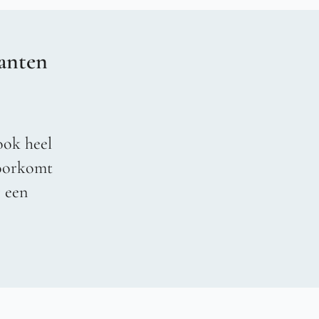
anten
ook heel
voorkomt
r een