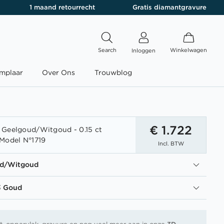
1 maand retourrecht
Gratis diamantgravure
Search
Winkelwagen
Inloggen
mplaar
Over Ons
Trouwblog
€ 1.722
 Geelgoud/Witgoud - 0.15 ct
Model N°1719
Incl. BTW
ud/Witgoud
3 Goud