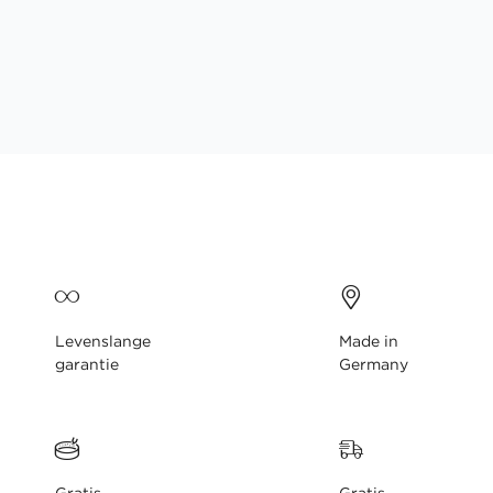
gallerij
Levenslange
Made in
garantie
Germany
Gratis
Gratis