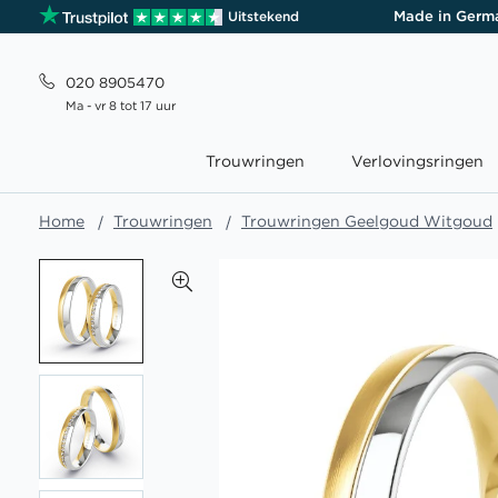
Made in Germ
Uitstekend
020 8905470
Ma - vr 8 tot 17 uur
Trouwringen
Verlovingsringen
Home
Trouwringen
Trouwringen Geelgoud Witgoud
Ga
naar
het
einde
van
de
afbeeldingen-
gallerij