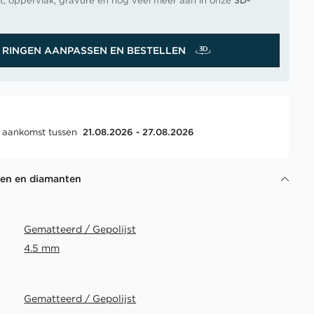
t, oppervlak, gravure en nog veel meer aan in onze
3D-
RINGEN AANPASSEN EN BESTELLEN
, aankomst tussen
21.08.2026 - 27.08.2026
gen en diamanten
Gematteerd / Gepolijst
4.5 mm
Gematteerd / Gepolijst