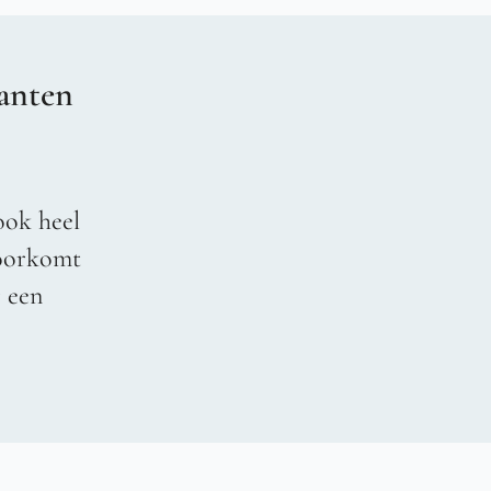
anten
ook heel
voorkomt
r een