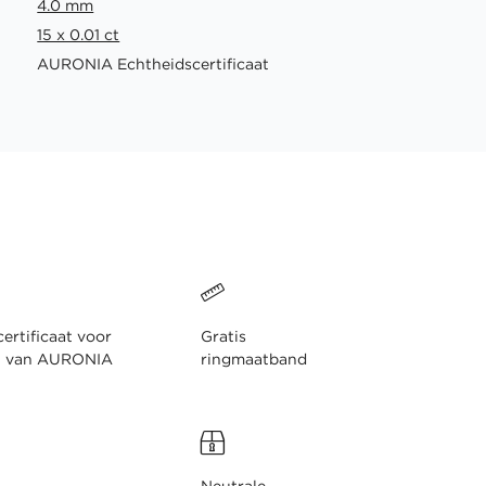
4.0 mm
15 x 0.01 ct
AURONIA Echtheidscertificaat
ertificaat voor
Gratis
n van AURONIA
ringmaatband
Neutrale