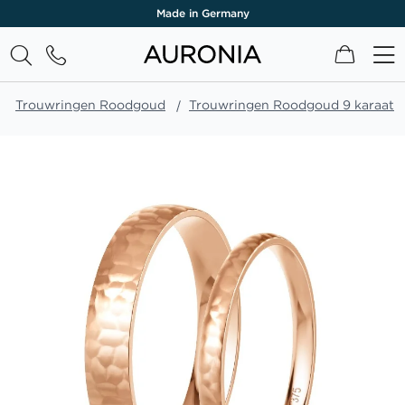
Made in Germany
Winkel
Trouwringen Roodgoud
Trouwringen Roodgoud 9 karaat
Ga
naar
het
einde
van
de
afbeeldingen-
gallerij