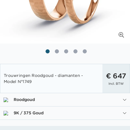
Ga
naar
€ 647
Trouwringen Roodgoud - diamanten -
het
Model N°1749
Incl. BTW
begin
van
de
Roodgoud
afbeeldingen-
gallerij
9K / 375 Goud