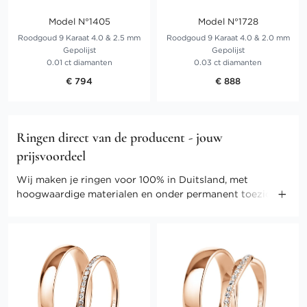
Model N°1405
Model N°1728
Roodgoud 9 Karaat 4.0 & 2.5 mm
Roodgoud 9 Karaat 4.0 & 2.0 mm
Gepolijst
Gepolijst
0.01 ct diamanten
0.03 ct diamanten
€ 794
€ 888
Ringen direct van de producent - jouw
prijsvoordeel
Wij maken je ringen voor 100% in Duitsland, met
hoogwaardige materialen en onder permanent toezicht
van onze meesters. Door onze directe verkoop kunnen
we ook de kosten gering houden. Profiteer van direct-
selling prijzen en andere voordelen.