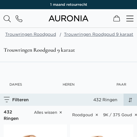
1 maand retourrecht
Winkel
Trouwringen Roodgoud
Trouwringen Roodgoud 9 karaat
Trouwringen Roodgoud 9 karaat
DAMES
HEREN
PAAR
Filteren
432 Ringen
432
Alles wissen
Roodgoud
9K / 375 Goud
Ringen