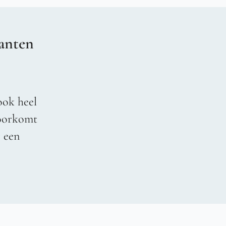
anten
ook heel
voorkomt
r een