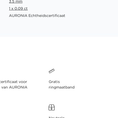
3.5 mm
1 x 0.09 ct
AURONIA Echtheidscertificaat
ertificaat voor
Gratis
n van AURONIA
ringmaatband
Neutrale