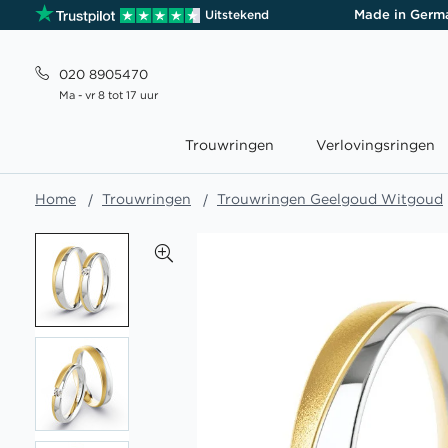
Made in Germ
Uitstekend
020 8905470
Ma - vr 8 tot 17 uur
Trouwringen
Verlovingsringen
Home
Trouwringen
Trouwringen Geelgoud Witgoud
Ga
naar
het
einde
van
de
afbeeldingen-
gallerij