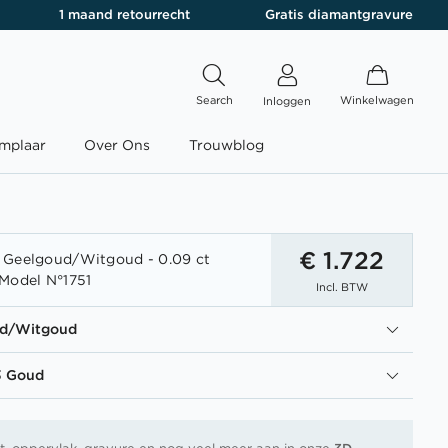
1 maand retourrecht
Gratis diamantgravure
Search
Winkelwagen
Inloggen
mplaar
Over Ons
Trouwblog
€ 1.722
 Geelgoud/Witgoud - 0.09 ct
Model N°1751
Incl. BTW
ud/Witgoud
3 Goud