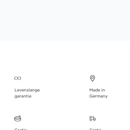
gallerij
Levenslange
Made in
garantie
Germany
Gratis
Gratis