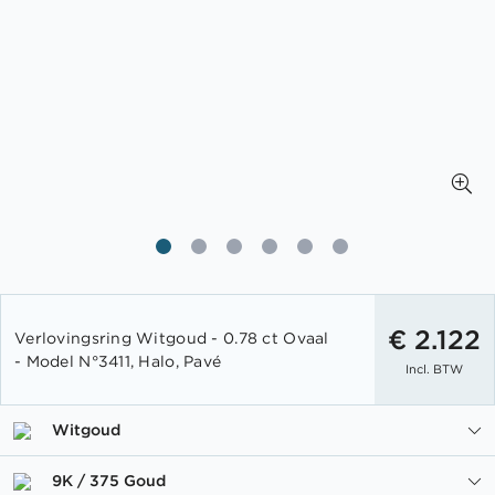
Ga
naar
€ 2.122
Verlovingsring Witgoud - 0.78 ct Ovaal
het
- Model N°3411, Halo, Pavé
Incl. BTW
begin
van
de
Witgoud
afbeeldingen-
gallerij
9K / 375 Goud