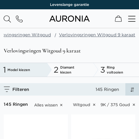
Levenslange garantie
Winkel
rlovingsringen Witgoud
Verlovingsringen Witgoud 9 karaat
Verlovingsringen Witgoud 9 karaat
1
2
3
Diamant
Ring
Model kiezen
kiezen
voltooien
Filteren
145 Ringen
145 Ringen
Witgoud
9K / 375 Goud
Alles wissen