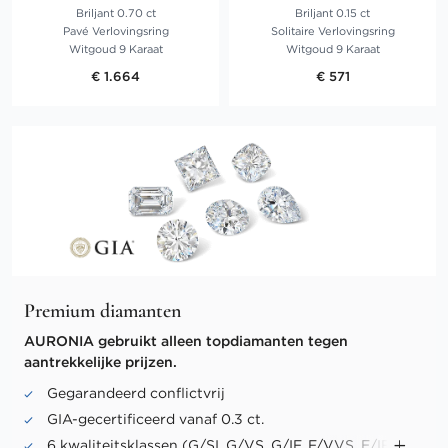
Briljant 0.70 ct
Briljant 0.15 ct
Pavé Verlovingsring
Solitaire Verlovingsring
Witgoud 9 Karaat
Witgoud 9 Karaat
€ 1.664
€ 571
Premium diamanten
AURONIA gebruikt alleen topdiamanten tegen
aantrekkelijke prijzen.
Gegarandeerd conflictvrij
GIA-gecertificeerd vanaf 0.3 ct.
6 kwaliteitsklassen (G/SI, G/VS, G/IF, F/VVS, E/IF,