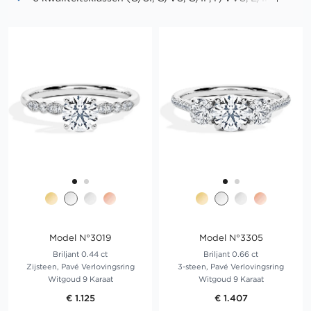
D/IF)
Tot drievoudige uitmuntendheid in slijpvorm,
symmetrie en polijsting ("Triple X")
Geen fluorescentie in "Premium PLUS"-diamanten
Model N°3019
Model N°3305
Briljant 0.44 ct
Briljant 0.66 ct
Zijsteen, Pavé Verlovingsring
3-steen, Pavé Verlovingsring
Witgoud 9 Karaat
Witgoud 9 Karaat
€ 1.125
€ 1.407