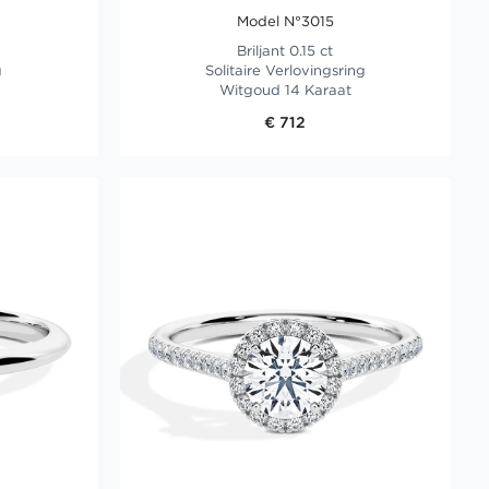
Model N°3015
Briljant 0.15 ct
g
Solitaire Verlovingsring
Witgoud 14 Karaat
€ 712