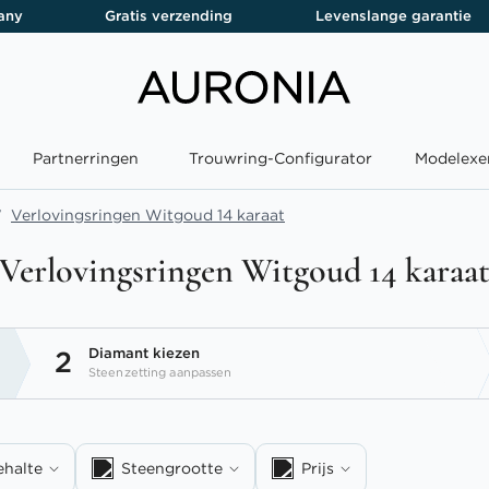
any
Gratis verzending
Levenslange garantie
Partnerringen
Trouwring-Configurator
Modelexe
Verlovingsringen Witgoud 14 karaat
Verlovingsringen Witgoud 14 karaa
Diamant kiezen
2
Steenzetting aanpassen
ehalte
Steengrootte
Prijs