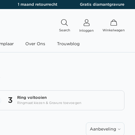
1 maand retourrecht
Gratis diamantgravure
Search
Winkelwagen
Inloggen
mplaar
Over Ons
Trouwblog
t
Ring voltooien
3
Ringmaat kiezen & Gravure toevoegen
Aanbeveling