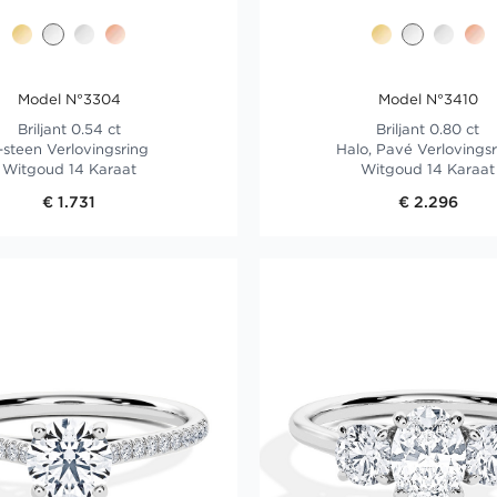
Model N°3304
Model N°3410
Briljant 0.54 ct
Briljant 0.80 ct
-steen Verlovingsring
Halo, Pavé Verlovings
Witgoud 14 Karaat
Witgoud 14 Karaat
€ 1.731
€ 2.296