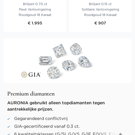
Briljant 0.70 ct
Briljant 0.15 ct
Pavé Verlovingsring
Solitaire Verlovingsring
Roodgoud 18 Karaat
Roodgoud 18 Karaat
€ 1.995
€ 907
Premium diamanten
AURONIA gebruikt alleen topdiamanten tegen
aantrekkelijke prijzen.
Gegarandeerd conflictvrij
GIA-gecertificeerd vanaf 0.3 ct.
6 kwaliteitsklassen (G/SI, G/VS, G/IF, F/VVS, E/IF,