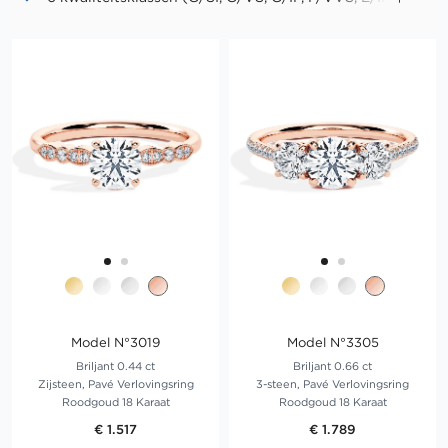
D/IF)
Tot drievoudige uitmuntendheid in slijpvorm,
symmetrie en polijsting ("Triple X")
Geen fluorescentie in "Premium PLUS"-diamanten
Model N°3019
Model N°3305
Briljant 0.44 ct
Briljant 0.66 ct
Zijsteen, Pavé Verlovingsring
3-steen, Pavé Verlovingsring
Roodgoud 18 Karaat
Roodgoud 18 Karaat
€ 1.517
€ 1.789