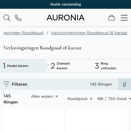
Levenslange garantie
Winkel
ingsringen Roodgoud
Verlovingsringen Roodgoud 18 karaat
Verlovingsringen Roodgoud 18 karaat
1
2
3
Diamant
Ring
Model kiezen
kiezen
voltooien
Filteren
145 Ringen
145
Alles wissen
Roodgoud
18K / 750 Goud
Ringen