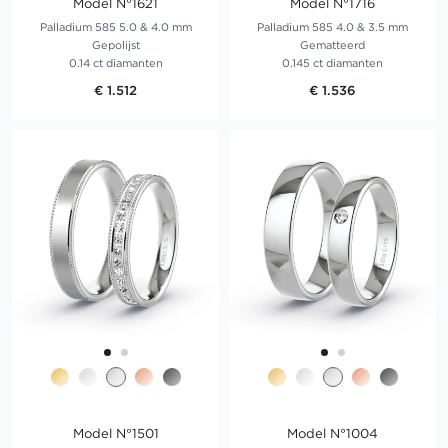
Model N°1621
Model N°1716
Palladium 585 5.0 & 4.0 mm
Palladium 585 4.0 & 3.5 mm
Gepolijst
Gematteerd
0.14 ct diamanten
0.145 ct diamanten
€ 1.512
€ 1.536
Model N°1501
Model N°1004