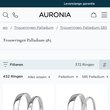
Levenslange garantie
Winkel
ngen
Trouwringen Palladium
Trouwringen Palladium 585
Trouwringen Palladium 585
Filteren
372 Ringen
432 Ringen
Palladium
585 Palladium
Alles wissen