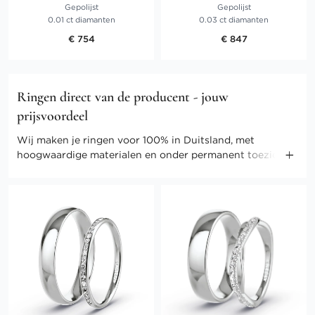
Gepolijst
Gepolijst
0.01 ct diamanten
0.03 ct diamanten
€ 754
€ 847
Ringen direct van de producent - jouw
prijsvoordeel
Wij maken je ringen voor 100% in Duitsland, met
hoogwaardige materialen en onder permanent toezicht
van onze meesters. Door onze directe verkoop kunnen
we ook de kosten gering houden. Profiteer van direct-
selling prijzen en andere voordelen.