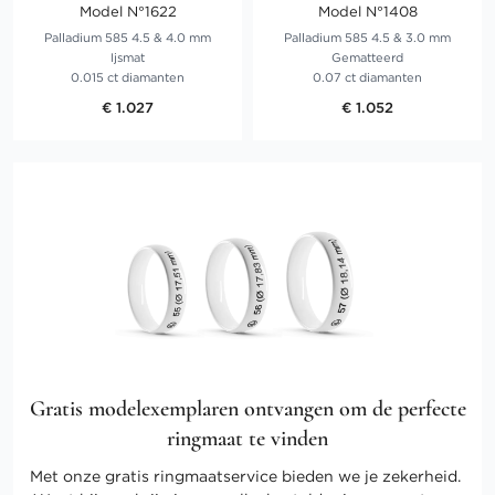
Model N°1622
Model N°1408
Palladium 585 4.5 & 4.0 mm
Palladium 585 4.5 & 3.0 mm
Ijsmat
Gematteerd
0.015 ct diamanten
0.07 ct diamanten
€ 1.027
€ 1.052
Gratis modelexemplaren ontvangen om de perfecte
ringmaat te vinden
Met onze gratis ringmaatservice bieden we je zekerheid.