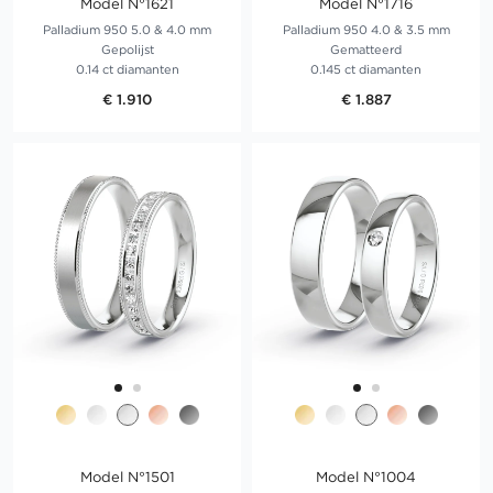
Model N°1621
Model N°1716
Palladium 950 5.0 & 4.0 mm
Palladium 950 4.0 & 3.5 mm
Gepolijst
Gematteerd
0.14 ct diamanten
0.145 ct diamanten
€ 1.910
€ 1.887
Model N°1501
Model N°1004