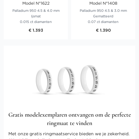
Model N°1622
Model N°1408
Palladium 950 4.5 & 4.0 mm
Palladium 950 4.5 & 3.0 mm
Ijsmat
Gematteerd
0.015 ct diamanten
0.07 ct diamanten
€ 1.393
€ 1.390
Gratis modelexemplaren ontvangen om de perfecte
ringmaat te vinden
Met onze gratis ringmaatservice bieden we je zekerheid.