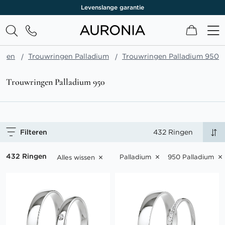
Levenslange garantie
Winkel
ngen
Trouwringen Palladium
Trouwringen Palladium 950
Trouwringen Palladium 950
Filteren
432 Ringen
432 Ringen
Palladium
950 Palladium
Alles wissen