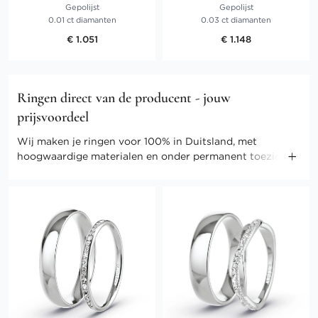
Gepolijst
Gepolijst
0.01 ct diamanten
0.03 ct diamanten
€ 1.051
€ 1.148
Ringen direct van de producent - jouw
prijsvoordeel
Wij maken je ringen voor 100% in Duitsland, met
hoogwaardige materialen en onder permanent toezicht
van onze meesters. Door onze directe verkoop kunnen
we ook de kosten gering houden. Profiteer van direct-
selling prijzen en andere voordelen.